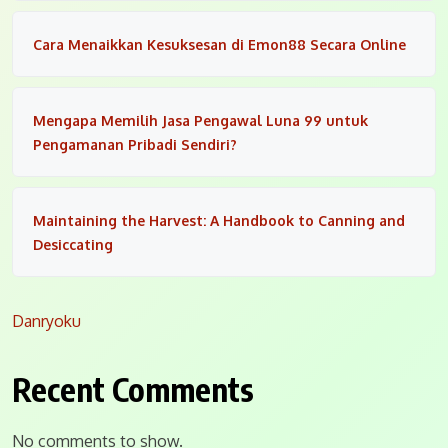
Cara Menaikkan Kesuksesan di Emon88 Secara Online
Mengapa Memilih Jasa Pengawal Luna 99 untuk
Pengamanan Pribadi Sendiri?
Maintaining the Harvest: A Handbook to Canning and
Desiccating
Danryoku
Recent Comments
No comments to show.