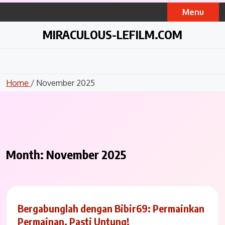
Skip
Menu
to
content
MIRACULOUS-LEFILM.COM
Home
/ November 2025
Month:
November 2025
Bergabunglah dengan Bibir69: Permainkan
Permainan, Pasti Untung!