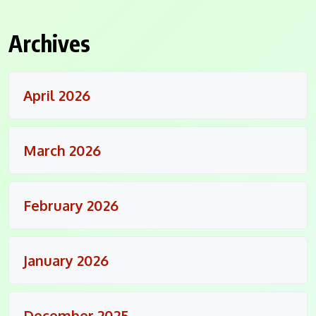
Archives
April 2026
March 2026
February 2026
January 2026
December 2025