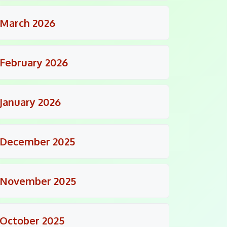
March 2026
February 2026
January 2026
December 2025
November 2025
October 2025