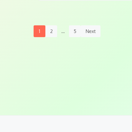
Posts
1
2
…
5
Next
Navigation