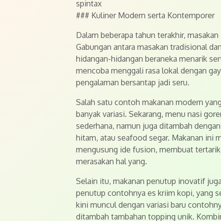
spintax
### Kuliner Modern serta Kontemporer
Dalam beberapa tahun terakhir, masakan i
Gabungan antara masakan tradisional 
hidangan-hidangan beraneka menarik sert
mencoba menggali rasa lokal dengan ga
pengalaman bersantap jadi seru.
Salah satu contoh makanan modern yang
banyak variasi. Sekarang, menu nasi gor
sederhana, namun juga ditambah dengan 
hitam, atau seafood segar. Makanan ini 
mengusung ide fusion, membuat tertarik 
merasakan hal yang.
Selain itu, makanan penutup inovatif ju
penutup contohnya es kriim kopi, yang 
kini muncul dengan variasi baru contohn
ditambah tambahan topping unik. Kombina