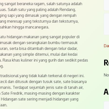
ng sangat beraneka ragam, salah satunya adalah
uas. Salah satu yang paling adalah Rendang,
aging sapi yang dimasak yang dengan rempah
yang meresap yang teksturnya dan teksturnya,
 bahkan hingga mancanegara.
satu hidangan makanan yang sangat populer di
 dimasak dengan serangkaian bumbu termasuk
Da
ran, serta bisa ditambah dengan telur dadar,
akanan yang simple ditemui, mulai dari kedai
R
. Rasa khas kuliner ini yang gurih dan sedikit pedas
g.
No
disional yang tidak kalah terkenal di negeri ini.
kecil dan ditusuk dengan tusuk sate, sate biasanya
anis. Terdapat sejumlah jenis sate di tanah air,
A
 Sate Fredrik, masing-masing dengan karakter
 Hidangan sate sering menjadi hidangan yang
yaan.