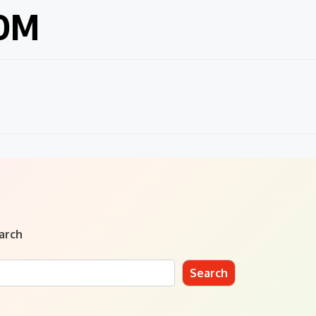
COM
arch
Search