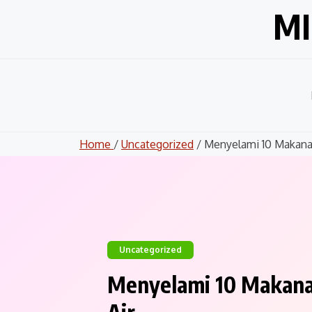
Skip
MI
to
content
Home
/
Uncategorized
/ Menyelami 10 Makanan
Uncategorized
Menyelami 10 Makanan