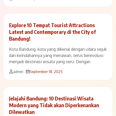
Explore 10 Tempat Tourist Attractions
Latest and Contemporary di the City of
Bandung!
Kota Bandung, kota yang dikenal dengan udara sejuk
dan keindahannya yang menawan, terus berevolusi
menjadi destinasi wisata yang seru. Dengan
admin
September 18, 2025
Jelajahi Bandung: 10 Destinasi Wisata
Modern yang Tidak akan Diperkenankan
Dilewatkan