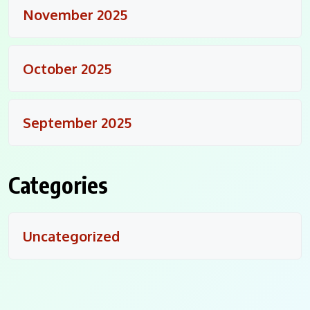
November 2025
October 2025
September 2025
Categories
Uncategorized