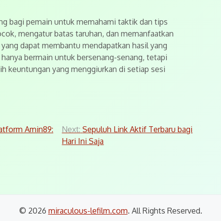
g bagi pemain untuk memahami taktik dan tips
cocok, mengatur batas taruhan, dan memanfaatkan
n yang dapat membantu mendapatkan hasil yang
k hanya bermain untuk bersenang-senang, tetapi
ih keuntungan yang menggiurkan di setiap sesi
latform Amin89:
Next:
Sepuluh Link Aktif Terbaru bagi
Hari Ini Saja
© 2026
miraculous-lefilm.com
. All Rights Reserved.