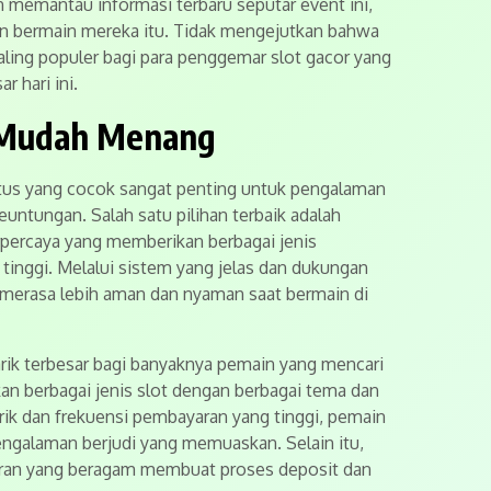
mantau informasi terbaru seputar event ini,
 bermain mereka itu. Tidak mengejutkan bahwa
aling populer bagi para penggemar slot gacor yang
 hari ini.
 Mudah Menang
itus yang cocok sangat penting untuk pengalaman
untungan. Salah satu pilihan terbaik adalah
rpercaya yang memberikan berbagai jenis
inggi. Melalui sistem yang jelas dan dukungan
 merasa lebih aman dan nyaman saat bermain di
tarik terbesar bagi banyaknya pemain yang mencari
 berbagai jenis slot dengan berbagai tema dan
rik dan frekuensi pembayaran yang tinggi, pemain
galaman berjudi yang memuaskan. Selain itu,
an yang beragam membuat proses deposit dan