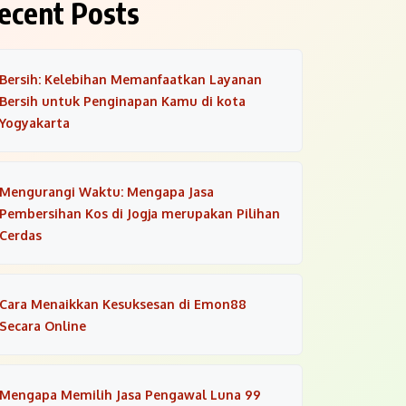
ecent Posts
Bersih: Kelebihan Memanfaatkan Layanan
Bersih untuk Penginapan Kamu di kota
Yogyakarta
Mengurangi Waktu: Mengapa Jasa
Pembersihan Kos di Jogja merupakan Pilihan
Cerdas
Cara Menaikkan Kesuksesan di Emon88
Secara Online
Mengapa Memilih Jasa Pengawal Luna 99