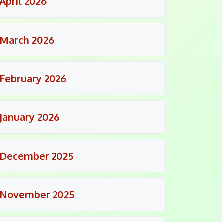
April 2026
March 2026
February 2026
January 2026
December 2025
November 2025