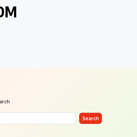
COM
arch
Search