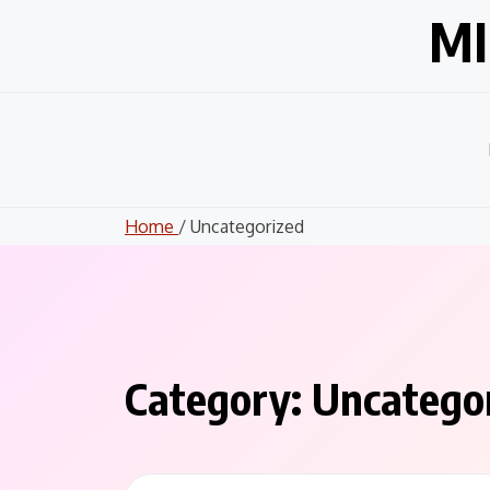
Skip
MI
to
content
Home
/ Uncategorized
Category:
Uncatego