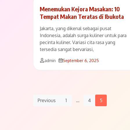
Menemukan Kejora Masakan: 10
Tempat Makan Teratas di Ibukota
Jakarta, yang dikenal sebagai pusat
Indonesia, adalah surga kuliner untuk para
pecinta kuliner. Variasi cita rasa yang
tersedia sangat bervariasi,
admin
September 6, 2025
Posts
Previous
1
…
4
5
Navigation