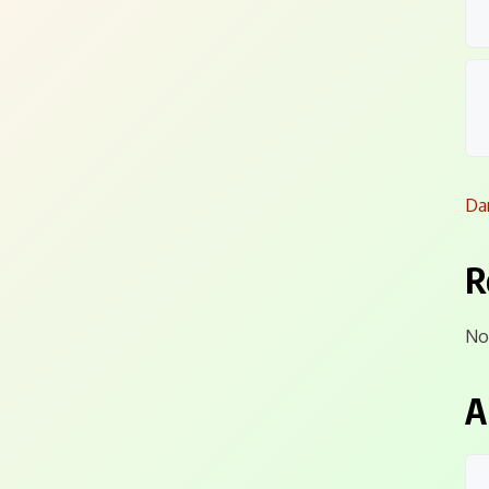
Da
R
No
A