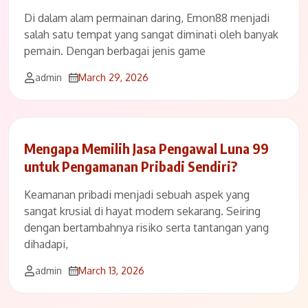
Di dalam alam permainan daring, Emon88 menjadi
salah satu tempat yang sangat diminati oleh banyak
pemain. Dengan berbagai jenis game
admin
March 29, 2026
Mengapa Memilih Jasa Pengawal Luna 99
untuk Pengamanan Pribadi Sendiri?
Keamanan pribadi menjadi sebuah aspek yang
sangat krusial di hayat modern sekarang. Seiring
dengan bertambahnya risiko serta tantangan yang
dihadapi,
admin
March 13, 2026