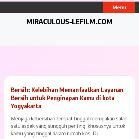
Skip
Menu
to
content
MIRACULOUS-LEFILM.COM
Bersih: Kelebihan Memanfaatkan Layanan
Bersih untuk Penginapan Kamu di kota
Yogyakarta
Menjaga kebersihan tempat tinggal merupakan salah
satu aspek yang sungguh penting, khususnya untuk
kamu yang tinggal dalam rumah kos. Di