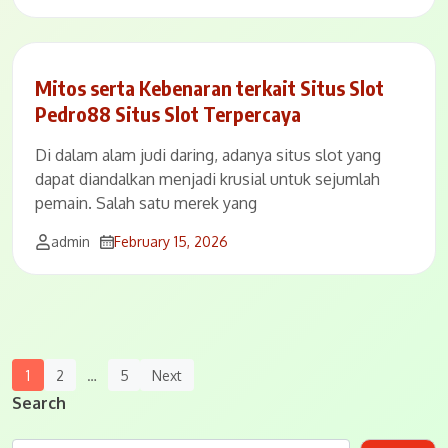
Mitos serta Kebenaran terkait Situs Slot
Pedro88 Situs Slot Terpercaya
Di dalam alam judi daring, adanya situs slot yang
dapat diandalkan menjadi krusial untuk sejumlah
pemain. Salah satu merek yang
admin
February 15, 2026
Posts
1
2
…
5
Next
Navigation
Search