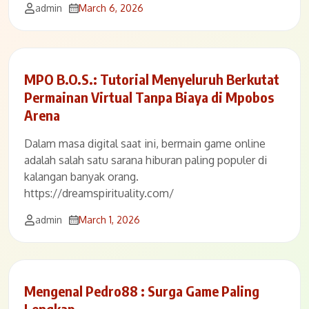
admin
March 6, 2026
MPO B.O.S.: Tutorial Menyeluruh Berkutat
Permainan Virtual Tanpa Biaya di Mpobos
Arena
Dalam masa digital saat ini, bermain game online
adalah salah satu sarana hiburan paling populer di
kalangan banyak orang.
https://dreamspirituality.com/
admin
March 1, 2026
Mengenal Pedro88 : Surga Game Paling
Lengkap